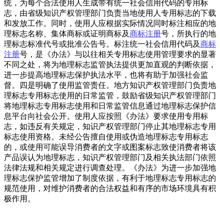
统，为每个合法使用人生成带有统一社会信用代码的专用标
志，由省级知识产权管理部门负责当地使用人专用标志的下载
和发放工作。同时，使用人应根据实际情况同时标注相应的地
理标志名称、集体商标或证明商标及
商标注册
号，所执行的地
理标志标准代号或批准公告号。标注统一社会信用代码及
商标
注册
号，是《办法》与以往相关专用标志使用管理要求的显著
不同之处，将为地理标志监管执法提供更加直观的判断依据，
进一步提高地理标志保护执法水平，也将有助于加强社会监
督。四是明确了使用监管责任。地方知识产权管理部门负责地
理标志专用标志使用的日常监管，鼓励省级知识产权管理部门
将地理标志专用标志使用和日常监管信息通过地理标志保护信
息平台向社会公开。使用人应按照《办法》要求使用专用标
志，如违反有关规定，知识产权管理部门停止其地理标志专用
标志使用资格。未经公告擅自使用或伪造地理标志专用标志
的，或使用可能误导消费者的文字或图案标志致使消费者将该
产品误认为地理标志，知识产权管理部门及相关执法部门依照
法律法规和相关规定进行调查处理。《办法》为进一步加强地
理标志保护监管增加了制度依据，有利于地理标志专用标志的
规范使用，对维护消费者的合法权益和有序的市场环境具有积
极作用。