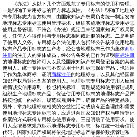
《办法》从以下几个方面规范了专用标志的使用和管理。
一是明确了专用标志的官方标志属性。《办法》明确了地理标
志专用标志为官方标志，由国家知识产权局负责统一制定发布
地理标志专用标志使用管理要求，组织实施地理标志专用标志
使用监督管理。不符合《办法》规定且未经国家知识产权局同
意，任何人不得使用与专用标志相同或近似的标志。二是明确
了使用人义务。专用标志合法使用人包括经公告核准使用地理
标志产品专用标志的生产者，经公告地理标志已作为集体
商标
注册
的注册人的集体成员，经公告备案的已作为证明
商标注册
的地理标志的被许可人以及经国家知识产权局登记备案的其他
使用人。统一专用标志不仅适用于地理标志保护产品，也适用
于作为集体商标、证明
商标注册
的地理标志，以及其他经国家
知识产权局登记备案的使用人。地理标志专用标志使用人应当
遵循诚实信用原则，按照相关标准、管理规范和使用管理规则
组织生产地理标志产品，保证使用专用标志的地理标志产品严
格按照统一的标准、规范或规则生产，确保产品的特定品质。
另外，举办地理标志相关的公益性活动或确有正当理由和需要
使用地理标志专用标志的，应通过向国家知识产权局申请登记
备案的方式获得专用标志使用资格。三是明确了使用要求。使
用人应按要求规范标示地理标志专用标志，标注统一社会信用
代码。国家知识产权局将依托地理标志产品保护数据管理系