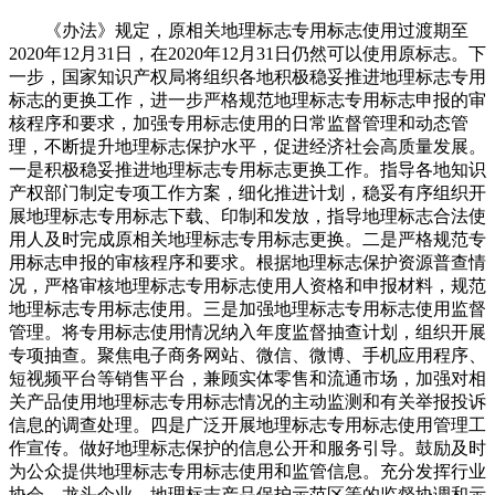
《办法》规定，原相关地理标志专用标志使用过渡期至
2020年12月31日，在2020年12月31日仍然可以使用原标志。下
一步，国家知识产权局将组织各地积极稳妥推进地理标志专用
标志的更换工作，进一步严格规范地理标志专用标志申报的审
核程序和要求，加强专用标志使用的日常监督管理和动态管
理，不断提升地理标志保护水平，促进经济社会高质量发展。
一是积极稳妥推进地理标志专用标志更换工作。指导各地知识
产权部门制定专项工作方案，细化推进计划，稳妥有序组织开
展地理标志专用标志下载、印制和发放，指导地理标志合法使
用人及时完成原相关地理标志专用标志更换。二是严格规范专
用标志申报的审核程序和要求。根据地理标志保护资源普查情
况，严格审核地理标志专用标志使用人资格和申报材料，规范
地理标志专用标志使用。三是加强地理标志专用标志使用监督
管理。将专用标志使用情况纳入年度监督抽查计划，组织开展
专项抽查。聚焦电子商务网站、微信、微博、手机应用程序、
短视频平台等销售平台，兼顾实体零售和流通市场，加强对相
关产品使用地理标志专用标志情况的主动监测和有关举报投诉
信息的调查处理。四是广泛开展地理标志专用标志使用管理工
作宣传。做好地理标志保护的信息公开和服务引导。鼓励及时
为公众提供地理标志专用标志使用和监管信息。充分发挥行业
协会、龙头企业、地理标志产品保护示范区等的监督协调和示