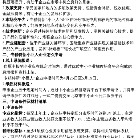
将显著提升，有助于企业在市场中树立良好的形象。
2.政策支持：
享受国家和地方的多项政策支持，包括资金补贴、税收优惠、
金融扶持等，有助于企业的发展和扩张。
3.市场竞争力：
专精特新“小巨人”企业在细分市场中具有较高的市场占有率
和核心竞争力，能够更好地应对市场变化和竞争压力。
4.技术创新：
企业通过持续的技术创新和研发投入，掌握关键核心技术，提
升产品的质量和性能，增强企业的核心竞争力。
5.产业链配套：
位于产业链关键环节，围绕重点产业链实现关键基础技术和
产品的产业化应用，发挥“补短板”“锻长板”“填空白”等重要作用。
二、专精特新小巨人企业怎么申请
1.线上系统报送：
·自愿申报的企业应在规定时间内，通过优质中小企业梯度培育平台完成信
息填报和资料上传。
·专精特新“小巨人”企业申报时间为4月25日至5月19日。
2.纸质材料报送：
申报企业应于规定时间内，通过中小企业梯度培育平台下载申请书，并将申
请书纸质件装订成册，一式二份提交至北京市中小企业公共服务平台
三、申请条件及材料清单
1. 申请条件
专业化指标：
截至上年末，企业从事特定细分市场时间达到3年以上，主营
业务收入总额占营业收入总额比重不低于70%，近2年主营业务收入平均增
长率不低于5%。
精细化指标：
至少1项核心业务采用信息系统支撑。取得相关管理体系认
证，或产品通过发达国家和地区产品认证（国际标准协会行业认证）。截至