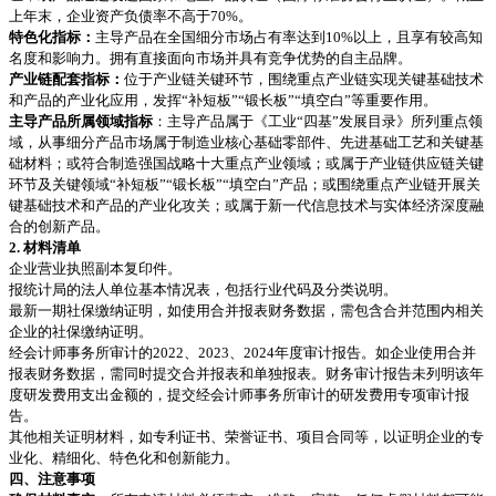
上年末，企业资产负债率不高于70%。
特色化指标：
主导产品在全国细分市场占有率达到10%以上，且享有较高知
名度和影响力。拥有直接面向市场并具有竞争优势的自主品牌。
产业链配套指标：
位于产业链关键环节，围绕重点产业链实现关键基础技术
和产品的产业化应用，发挥“补短板”“锻长板”“填空白”等重要作用。
主导产品所属领域指标
：主导产品属于《工业“四基”发展目录》所列重点领
域，从事细分产品市场属于制造业核心基础零部件、先进基础工艺和关键基
础材料；或符合制造强国战略十大重点产业领域；或属于产业链供应链关键
环节及关键领域“补短板”“锻长板”“填空白”产品；或围绕重点产业链开展关
键基础技术和产品的产业化攻关；或属于新一代信息技术与实体经济深度融
合的创新产品。
2. 材料清单
企业营业执照副本复印件。
报统计局的法人单位基本情况表，包括行业代码及分类说明。
最新一期社保缴纳证明，如使用合并报表财务数据，需包含合并范围内相关
企业的社保缴纳证明。
经会计师事务所审计的2022、2023、2024年度审计报告。如企业使用合并
报表财务数据，需同时提交合并报表和单独报表。财务审计报告未列明该年
度研发费用支出金额的，提交经会计师事务所审计的研发费用专项审计报
告。
其他相关证明材料，如专利证书、荣誉证书、项目合同等，以证明企业的专
业化、精细化、特色化和创新能力。
四、注意事项