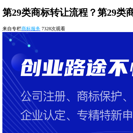
第29类商标转让流程？第29类
来自专栏
商标服务
7328
次观看