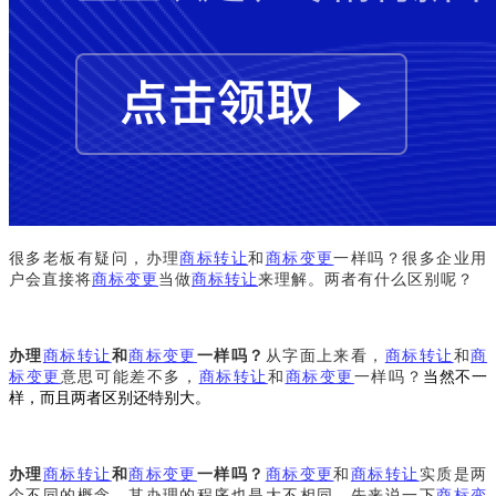
很多老板有疑问，办理
商标转让
和
商标变更
一样吗？很多企业用
户会直接将
商标变更
当做
商标转让
来理解。两者有什么区别呢？
办理
商标转让
和
商标变更
一样吗？
从字面上来看，
商标转让
和
商
标变更
意思可能差不多，
商标转让
和
商标变更
一样吗？
当然不一
样，而且两者区别还特别大。
办理
商标转让
和
商标变更
一样吗？
商标变更
和
商标转让
实质是两
个不同的概念，其办理的程序也是大不相同。先来说一下
商标变