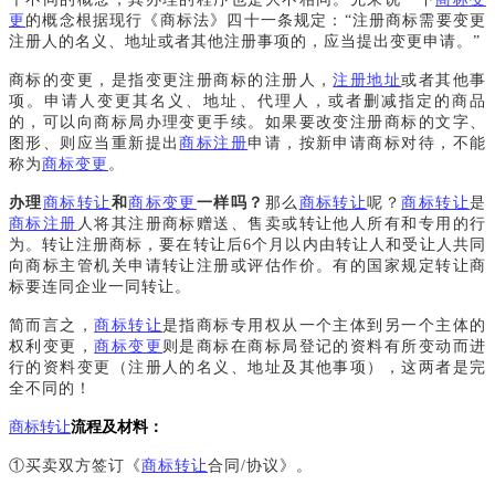
更
的概念根据现行《商标法》四十一条规定：“注册商标需要变更
注册人的名义、地址或者其他注册事项的，应当提出变更申请。”
商标的变更，是指变更注册商标的注册人，
注册地址
或者其他事
项。申请人变更其名义、地址、代理人，或者删减指定的商品
的，可以向商标局办理变更手续。如果要改变注册商标的文字、
图形、则应当重新提出
商标注册
申请，按新申请商标对待，不能
称为
商标变更
。
办理
商标转让
和
商标变更
一样吗？
那么
商标转让
呢？
商标转让
是
商标注册
人将其注册商标赠送、售卖或转让他人所有和专用的行
为。转让注册商标，要在转让后6个月以内由转让人和受让人共同
向商标主管机关申请转让注册或评估作价。有的国家规定转让商
标要连同企业一同转让。
简而言之，
商标转让
是指商标专用权从一个主体到另一个主体的
权利变更，
商标变更
则是商标在商标局登记的资料有所变动而进
行的资料变更（注册人的名义、地址及其他事项），这两者是完
全不同的！
商标转让
流程及材料：
①买卖双方签订《
商标转让
合同/协议》。