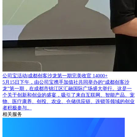
公司宝活动|成都创客沙龙第一期完美收官
14000+
5月15日下午，由公司宝携手加值社共同举办的“成都创客沙
龙”第一期，在成都市锦江区汇融国际广场盛大举行。这是一
个关于创新和创业的盛宴，吸引了来自互联网、智能产品、宠
物、医疗康养、创投、农业、仓储供应链、连锁等领域的创业
者积极参与。
相关服务