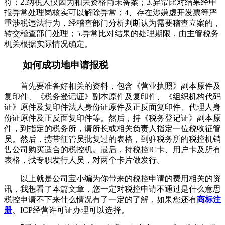
符；2.纳税人仅因为相关资格尚未备案；3.异常比对结果经申
报异常处理岗核实可以解除异常；4、存在涉嫌虚开发票等严
重涉税违法行为，经稽查部门分析判断认为需要稽查立案的，
转交稽查部门处理；5.异常比对结果的处理期限，由主管税务
机关根据实际情况确定。
如何成功地申请报税
首先要准备好相关的资料，包含《营业执照》副本原件及
复印件、《税务登记证》副本原件及复印件、《组织机构代码
证》原件及复印件法人身份证原件及正反面复印件、代理人身
份证原件及正反面复印件等。然后，持《税务登记证》副本原
件，到指定的税务所，请所长或相关负责人指定一位税收征管
员。然后，携带征管员批复过的表格，到驻税务所的税控机销
售公司购买适合的税控机。最后，持税控IC卡、用户卡及所有
表格，找专职发行人员，对两个卡片做发行。
以上就是公司宝小编为你带来的税控申请的费用相关的资
讯，我想看了本篇文章，您一定对税控申请不通过是什么意思
税控申请不下来什么情况
有了一定的了解，如果您还有
商标注
册
、
ICP经营许可证办理
可以选择。