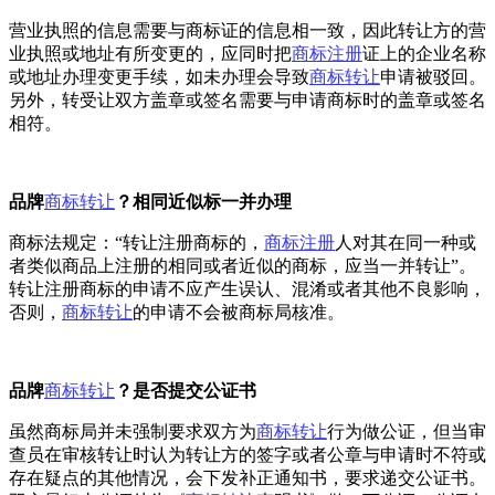
营业执照的信息需要与商标证的信息相一致，因此转让方的营
业执照或地址有所变更的，应同时把
商标注册
证上的企业名称
或地址办理变更手续，如未办理会导致
商标转让
申请被驳回。
另外，转受让双方盖章或签名需要与申请商标时的盖章或签名
相符。
品牌
商标转让
？相同近似标一并办理
商标法规定：“转让注册商标的，
商标注册
人对其在同一种或
者类似商品上注册的相同或者近似的商标，应当一并转让”。
转让注册商标的申请不应产生误认、混淆或者其他不良影响，
否则，
商标转让
的申请不会被商标局核准。
品牌
商标转让
？是否提交公证书
虽然商标局并未强制要求双方为
商标转让
行为做公证，但当审
查员在审核转让时认为转让方的签字或者公章与申请时不符或
存在疑点的其他情况，会下发补正通知书，要求递交公证书。