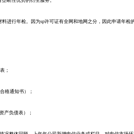
有垄断性优势的衍生服务。
提交材料进行年检。因为sp许可证有全网和地网之分，因此申请年
报表；
检合格通知书）；
、资产负债表）；
营情况整体回顾、上年年公司新增电信业务或栏目、对电信市场