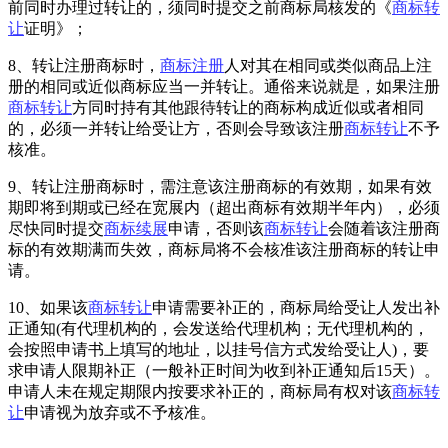
前同时办理过转让的，须同时提交之前商标局核发的《
商标转
让
证明》；
8、转让注册商标时，
商标注册
人对其在相同或类似商品上注
册的相同或近似商标应当一并转让。通俗来说就是，如果注册
商标转让
方同时持有其他跟待转让的商标构成近似或者相同
的，必须一并转让给受让方，否则会导致该注册
商标转让
不予
核准。
9、转让注册商标时，需注意该注册商标的有效期，如果有效
期即将到期或已经在宽展内（超出商标有效期半年内），必须
尽快同时提交
商标续展
申请，否则该
商标转让
会随着该注册商
标的有效期满而失效，商标局将不会核准该注册商标的转让申
请。
10、如果该
商标转让
申请需要补正的，商标局给受让人发出补
正通知(有代理机构的，会发送给代理机构；无代理机构的，
会按照申请书上填写的地址，以挂号信方式发给受让人)，要
求申请人限期补正（一般补正时间为收到补正通知后15天）。
申请人未在规定期限内按要求补正的，商标局有权对该
商标转
让
申请视为放弃或不予核准。