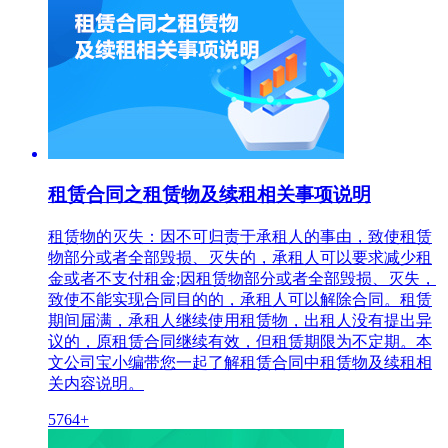
租赁合同之租赁物及续租相关事项说明
租赁物的灭失：因不可归责于承租人的事由，致使租赁
物部分或者全部毁损、灭失的，承租人可以要求减少租
金或者不支付租金;因租赁物部分或者全部毁损、灭失，
致使不能实现合同目的的，承租人可以解除合同。租赁
期间届满，承租人继续使用租赁物，出租人没有提出异
议的，原租赁合同继续有效，但租赁期限为不定期。本
文公司宝小编带您一起了解租赁合同中租赁物及续租相
关内容说明。
5764+