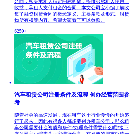
合同，购买承租人指定的标的物，提供给承租人使用、
收益，承租人支付租金的合同。本文公司宝小编了解收
集了融资租赁合同的概念定义、主要条款及形式、租赁
物所有权等内容。希望大家看了可以参照。
6259+
汽车租赁公司注册条件及流程 创办经营范围参
考
随着社会的高速发展，现在租车这个行业慢慢的开始盛
行了起来，因此有很多人都想要创办租车公司，那么租
车公司需要什么资质和条件?办理条件需要什么呢?接下
来公司宝小编来为大家进行分享，有兴趣的朋友就请一