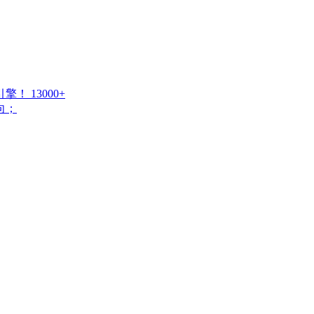
引擎！
13000+
向；