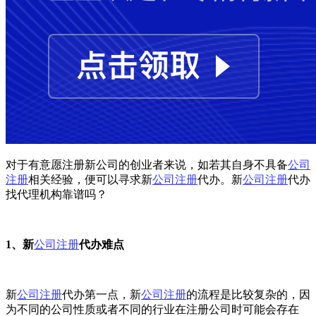
对于有意愿注册新公司的创业者来说，如若其自身不具备
公司
注册
相关经验，便可以寻求新
公司注册
代办。新
公司注册
代办
找代理机构靠谱吗？
1、新
公司注册
代办难点
新
公司注册
代办第一点，新
公司注册
的流程是比较复杂的，因
为不同的公司性质或者不同的行业在注册公司时可能会存在