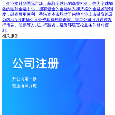
于企业接触到国际市场，获取全球化的商业机会。作为全球知
名的国际金融中心，拥有健全的金融体系和严格的金融监管制
度，融资页更便利：香港资本市场对于内地企业上市融资以及
为内地A股市场引入外资具有独特贡献。香港公司可以通过发
行债券、股票等方式进行融资，融资环境宽松且条件相对便
利。
相关服务