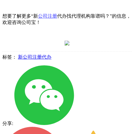
想要了解更多“新
公司注册
代办找代理机构靠谱吗？”的信息，
欢迎咨询公司宝！
标签：
新公司注册代办
分享: