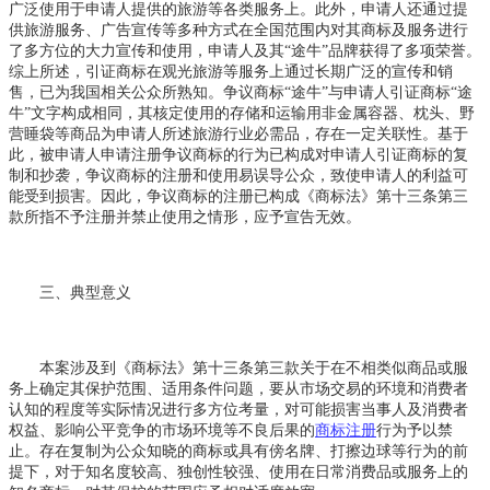
广泛使用于申请人提供的旅游等各类服务上。此外，申请人还通过提
供旅游服务、广告宣传等多种方式在全国范围内对其商标及服务进行
了多方位的大力宣传和使用，申请人及其“途牛”品牌获得了多项荣誉。
综上所述，引证商标在观光旅游等服务上通过长期广泛的宣传和销
售，已为我国相关公众所熟知。争议商标“途牛”与申请人引证商标“途
牛”文字构成相同，其核定使用的存储和运输用非金属容器、枕头、野
营睡袋等商品为申请人所述旅游行业必需品，存在一定关联性。基于
此，被申请人申请注册争议商标的行为已构成对申请人引证商标的复
制和抄袭，争议商标的注册和使用易误导公众，致使申请人的利益可
能受到损害。因此，争议商标的注册已构成《商标法》第十三条第三
款所指不予注册并禁止使用之情形，应予宣告无效。
三、典型意义
本案涉及到《商标法》第十三条第三款关于在不相类似商品或服
务上确定其保护范围、适用条件问题，要从市场交易的环境和消费者
认知的程度等实际情况进行多方位考量，对可能损害当事人及消费者
权益、影响公平竞争的市场环境等不良后果的
商标注册
行为予以禁
止。存在复制为公众知晓的商标或具有傍名牌、打擦边球等行为的前
提下，对于知名度较高、独创性较强、使用在日常消费品或服务上的