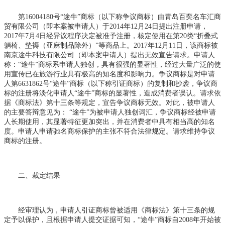
第16004180号“途牛”商标（以下称争议商标）由青岛百奕名车汇商
贸有限公司（即本案被申请人）于2014年12月24日提出注册申请，
2017年7月4日经异议程序决定被准予注册，核定使用在第20类“折叠式
躺椅、垫褥（亚麻制品除外）”等商品上。2017年12月11日，该商标被
南京途牛科技有限公司（即本案申请人）提出无效宣告请求。申请人
称：“途牛”商标系申请人独创，具有很强的显著性，经过大量广泛的使
用宣传已在旅游行业具有极高的知名度和影响力。争议商标是对申请
人第6631862号“途牛”商标（以下称引证商标）的复制和抄袭，争议商
标的注册将淡化申请人“途牛”商标的显著性，造成消费者误认。请求依
据《商标法》第十三条等规定，宣告争议商标无效。对此，被申请人
的主要答辩意见为： “途牛”为被申请人独创词汇，争议商标经被申请
人长期使用，其显著特征更加突出，并在消费者中具有相当高的知名
度。申请人申请驰名商标保护的主张不符合法律规定。请求维持争议
商标的注册。
二、裁定结果
经审理认为，申请人引证商标曾被适用《商标法》第十三条的规
定予以保护，且根据申请人提交证据可知，“途牛”商标自2008年开始被