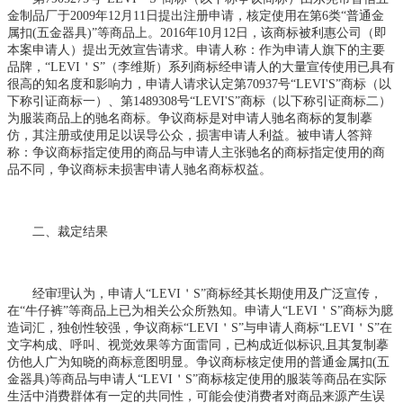
金制品厂于2009年12月11日提出注册申请，核定使用在第6类“普通金
属扣(五金器具)”等商品上。2016年10月12日，该商标被利惠公司（即
本案申请人）提出无效宣告请求。申请人称：作为申请人旗下的主要
品牌，“LEVI＇S”（李维斯）系列商标经申请人的大量宣传使用已具有
很高的知名度和影响力，申请人请求认定第70937号“LEVI'S”商标（以
下称引证商标一）、第1489308号“LEVI'S”商标（以下称引证商标二）
为服装商品上的驰名商标。争议商标是对申请人驰名商标的复制摹
仿，其注册或使用足以误导公众，损害申请人利益。被申请人答辩
称：争议商标指定使用的商品与申请人主张驰名的商标指定使用的商
品不同，争议商标未损害申请人驰名商标权益。
二、裁定结果
经审理认为，申请人“LEVI＇S”商标经其长期使用及广泛宣传，
在“牛仔裤”等商品上已为相关公众所熟知。申请人“LEVI＇S”商标为臆
造词汇，独创性较强，争议商标“LEVI＇S”与申请人商标“LEVI＇S”在
文字构成、呼叫、视觉效果等方面雷同，已构成近似标识,且其复制摹
仿他人广为知晓的商标意图明显。争议商标核定使用的普通金属扣(五
金器具)等商品与申请人“LEVI＇S”商标核定使用的服装等商品在实际
生活中消费群体有一定的共同性，可能会使消费者对商品来源产生误