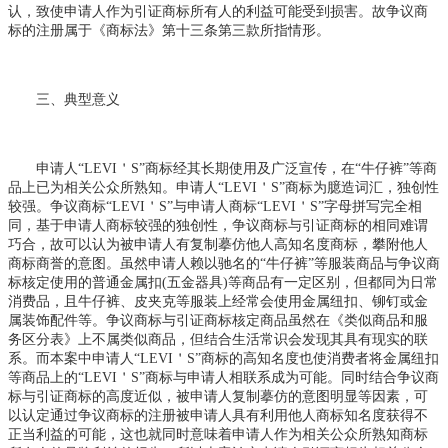
认，致使申请人作为引证商标所有人的利益可能受到损害。故争议商
标的注册属于《商标法》第十三条第三款所指情形。
三、典型意义
申请人“LEVI＇S”商标经其长期使用及广泛宣传，在“牛仔裤”等商
品上已为相关公众所熟知。申请人“LEVI＇S”商标为臆造词汇，独创性
较强。争议商标“LEVI＇S”与申请人商标“LEVI＇S”字母拼写完全相
同，基于申请人商标较强的独创性，争议商标与引证商标的相同难谓
巧合，故可以认为被申请人有复制摹仿他人高知名度商标，攀附他人
商标商誉的意图。虽然申请人赖以驰名的“牛仔裤”等服装商品与争议商
标核定使用的普通金属扣(五金器具)等商品有一定区别，但都同为日常
消费品，且牛仔裤、皮夹克等服装上经常会使用金属纽扣、铆钉或金
属装饰配件等。争议商标与引证商标核定商品虽然在《类似商品和服
务区分表》上不属类似商品，但结合生活常识会发现其具有现实的联
系。而本案中申请人“LEVI＇S”商标的高知名度也使消费者将金属纽扣
等商品上的“LEVI＇S”商标与申请人相联系成为可能。同时结合争议商
标与引证商标的高度近似，被申请人复制摹仿的意图明显等因素，可
以认定通过争议商标的注册被申请人具有利用他人商标知名度获得不
正当利益的可能，这也就同时意味着申请人作为相关公众所熟知商标