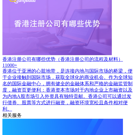
香港注册公司有哪些优势（香港注册公司的流程及材料）
11000+
香港位于亚洲的心脏地带，是连接内地与国际市场的桥梁，便
于企业接触到国际市场，获取全球化的商业机会。作为全球知
名的国际金融中心，拥有健全的金融体系和严格的金融监管制
度，融资页更便利：香港资本市场对于内地企业上市融资以及
为内地A股市场引入外资具有独特贡献。香港公司可以通过发
行债券、股票等方式进行融资，融资环境宽松且条件相对便
利。
相关服务