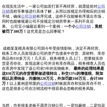
在现实生活中，一家公司如若打算不再经营，就需提前对
公司
注销
流程等事项进行具体了解，从而以按规定办理相应的注销
手续，确保
公司注销
有序完成，这样不仅能够有序退出市场，
同时也能够规避公司不按规定注销所带来一系列不良后
果。 公司宝小编最近看到一个案例：
一个小
公司注销
，竟然
被罚了380万！
这究竟是怎么回事呢？
成都某某模具有限公司因今年受疫情影响，决定不再经营。
税务工作人员发现该公司的资产负债表中存货、原材料、库存
商品有830多万元！几天后，税务稽查人员上门，想要核实存
货是否存在。发现这家公司并没有库存商品，税务稽查人员也
在库房中发现了该公司前5年的实物账本。
最终的处理结果是
这830万元的存货需要做进项转出，补交13%的增值税、附加
税以及滞纳金，共缴纳220万元，外加罚款160万元，合计380
万！
以上案例是明显的
公司注销
时账面库存和实际库存不符，
这也是很多公司在注销流程中很容易会忽略的税务风险。
当然，也有很多老板不愿意注销公司，一是怕麻烦，二是怕花