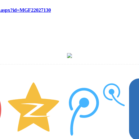
re.aspx?id=MGF22027130