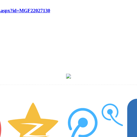
re.aspx?id=MGF22027130