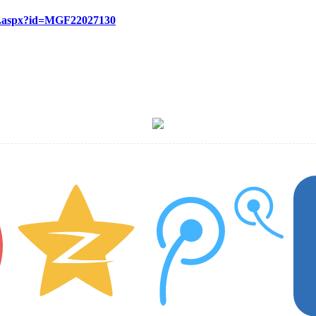
re.aspx?id=MGF22027130