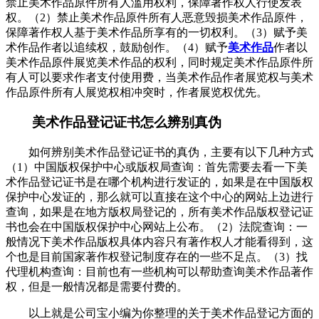
禁止美术作品原件所有人滥用权利，保障著作权人行使发表
权。（2）禁止美术作品原件所有人恶意毁损美术作品原件，
保障著作权人基于美术作品所享有的一切权利。（3）赋予美
术作品作者以追续权，鼓励创作。（4）赋予
美术作品
作者以
美术作品原件展览美术作品的权利，同时规定美术作品原件所
有人可以要求作者支付使用费，当美术作品作者展览权与美术
作品原件所有人展览权相冲突时，作者展览权优先。
美术作品登记证书怎么辨别真伪
如何辨别美术作品登记证书的真伪，主要有以下几种方式
（1）中国版权保护中心或版权局查询：首先需要去看一下美
术作品登记证书是在哪个机构进行发证的，如果是在中国版权
保护中心发证的，那么就可以直接在这个中心的网站上边进行
查询，如果是在地方版权局登记的，所有美术作品版权登记证
书也会在中国版权保护中心网站上公布。（2）法院查询：一
般情况下美术作品版权具体内容只有著作权人才能看得到，这
个也是目前国家著作权登记制度存在的一些不足点。（3）找
代理机构查询：目前也有一些机构可以帮助查询美术作品著作
权，但是一般情况都是需要付费的。
以上就是公司宝小编为你整理的关于美术作品登记方面的