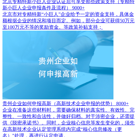
北京专精特新小巨人企业认证后可享受那些政策支持（专精特
新小巨人企业申报条件及流程）
9000+
北京市对专精特新“小巨人”企业给予一定的资金支持，具体金
额根据企业的情况和项目而定。例如，部分企业可获得50万元
至100万元不等的奖励资金。等政策补贴支持；
贵州企业如何申报高新（高新技术企业申报的优势）
8000+
企业在准备这些材料时，需要确保材料的真实性、有效性、完
整性、一致性和合法性，并做好归档。对于涉密企业，还需提
供《脱密承诺书》。同时，企业核心信息等发生变化的，须先
在高新技术企业认定管理系统内完成“核心信息修改（更
名）”处理，再进行认定申请。