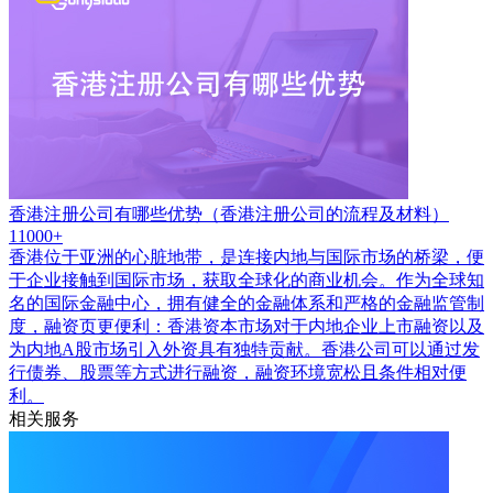
香港注册公司有哪些优势（香港注册公司的流程及材料）
11000+
香港位于亚洲的心脏地带，是连接内地与国际市场的桥梁，便
于企业接触到国际市场，获取全球化的商业机会。作为全球知
名的国际金融中心，拥有健全的金融体系和严格的金融监管制
度，融资页更便利：香港资本市场对于内地企业上市融资以及
为内地A股市场引入外资具有独特贡献。香港公司可以通过发
行债券、股票等方式进行融资，融资环境宽松且条件相对便
利。
相关服务