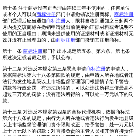
第十条 注册商标没有正当理由连续三年不使用的，任何单位
或者个人可以向
商标注册
部门申请撤销该注册商标。
商标注册
部门受理后应当通知
商标注册
人，限其自收到通知之日起两个
月内提交该商标在撤销申请提出前使用的证据材料或者说明不
使用的正当理由；期满未提供使用的证据材料或者证据材料无
效并没有正当理由的，由
商标注册
部门撤销其注册商标。
第十一条
商标注册
部门作出本规定第五条、第六条、第七条
所述决定或者裁定后，予以公布。
第十二条 对违反本规定第三条恶意申请
商标注册
的申请人，
依据商标法第六十八条第四款的规定，由申请人所在地或者违
法行为发生地县级以上市场监督管理部门根据情节给予警告、
罚款等行政处罚。有违法所得的，可以处违法所得三倍最高不
超过三万元的罚款；没有违法所得的，可以处一万元以下的罚
款。
第十三条 对违反本规定第四条的商标代理机构，依据商标法
第六十八条的规定，由行为人所在地或者违法行为发生地县级
以上市场监督管理部门责令限期改正，给予警告，处一万元以
上十万元以下的罚款；对直接负责的主管人员和其他直接责任