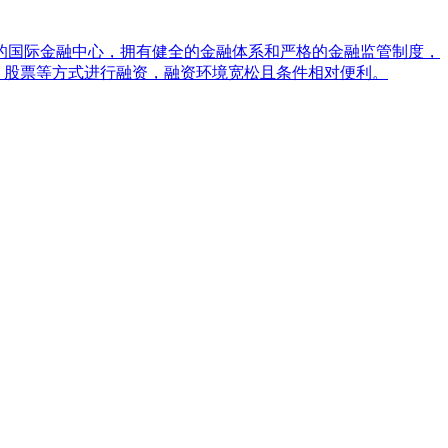
的国际金融中心，拥有健全的金融体系和严格的金融监管制度，
、股票等方式进行融资，融资环境宽松且条件相对便利。