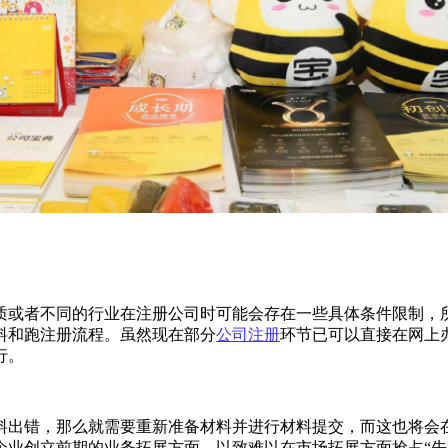
质或者不同的行业在注册公司时可能会存在一些具体条件限制，
料和跑注册流程。虽然现在部分
公司注册
环节已可以直接在网上
行。
料出错，那么就需要重新准备材料并进行材料提交，而这也将会
业创立前期的业务拓展方面，以致难以在市场拓展方面抢占“先