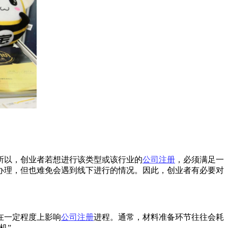
所以，创业者若想进行该类型或该行业的
公司注册
，必须满足一
办理，但也难免会遇到线下进行的情况。因此，创业者有必要对
在一定程度上影响
公司注册
进程。通常，材料准备环节往往会耗
机”。