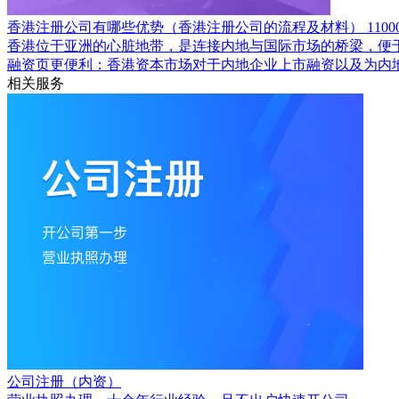
香港注册公司有哪些优势（香港注册公司的流程及材料）
1100
香港位于亚洲的心脏地带，是连接内地与国际市场的桥梁，便
融资页更便利：香港资本市场对于内地企业上市融资以及为内
相关服务
公司注册（内资）