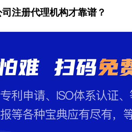
公司注册代理机构才靠谱？