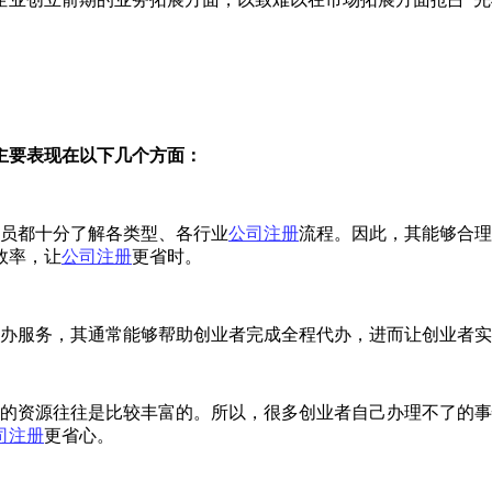
主要表现在以下几个方面：
员都十分了解各类型、各行业
公司注册
流程。因此，其能够合理
效率，让
公司注册
更省时。
办服务，其通常能够帮助创业者完成全程代办，进而让创业者实
的资源往往是比较丰富的。所以，很多创业者自己办理不了的事
司注册
更省心。