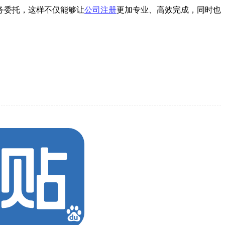
务委托，这样不仅能够让
公司注册
更加专业、高效完成，同时也