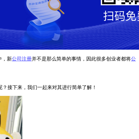
中，新
公司注册
并不是那么简单的事情，因此很多创业者都将
公
呢？接下来，我们一起来对其进行简单了解！