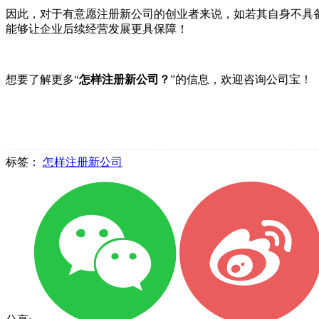
因此，对于有意愿注册新公司的创业者来说，如若其自身不具
能够让企业后续经营发展更具保障！
想要了解更多“
怎样注册新公司？
”的信息，欢迎咨询公司宝！
标签：
怎样注册新公司