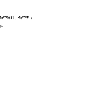
、领带饰针、领带夹；
等；