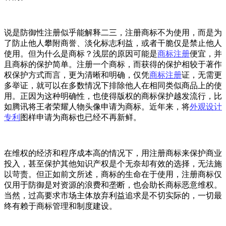
说是防御性注册似乎能解释二三，注册商标不为使用，而是为
了防止他人攀附商誉、淡化标志利益，或者干脆仅是禁止他人
使用。但为什么是商标？浅层的原因可能是
商标注册
便宜，并
且商标的保护简单。注册一个商标，而获得的保护相较于著作
权保护方式而言，更为清晰和明确，仅凭
商标注册
证，无需更
多举证，就可以在多数情况下排除他人在相同类似商品上的使
用。正因为这种明确性，也使得版权的商标保护越发流行，比
如腾讯将王者荣耀人物头像申请为商标。近年来，将
外观设计
专利
图样申请为商标也已经不再新鲜。
在维权的经济和程序成本高的情况下，用注册商标来保护商业
投入，甚至保护其他知识产权是个无奈却有效的选择，无法施
以苛责。但正如前文所述，商标的生命在于使用，注册商标仅
仅用于防御是对资源的浪费和垄断，也会助长商标恶意维权。
当然，过高要求市场主体放弃利益追求是不切实际的，一切最
终有赖于商标管理和制度建设。