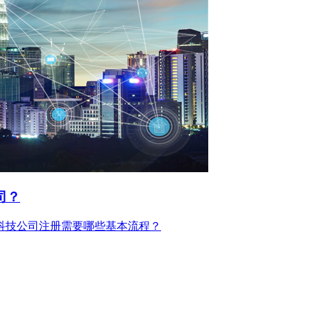
司？
京科技公司注册需要哪些基本流程？