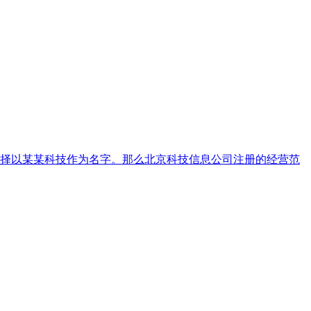
择以某某科技作为名字。那么北京科技信息公司注册的经营范