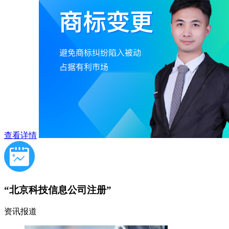
查看详情
“北京科技信息公司注册”
资讯报道