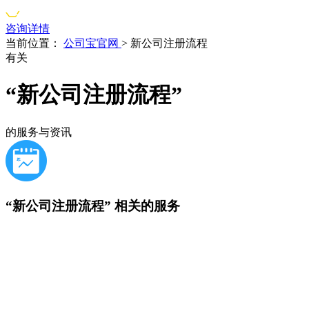
咨询详情
当前位置：
公司宝官网
>
新公司注册流程
有关
“新公司注册流程”
的服务与资讯
“新公司注册流程”
相关的服务