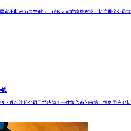
国家不断鼓励自主创业，很多人都在摩拳擦掌，想注册个公司或
少钱
钱？现在注册公司已经成为了一件很普遍的事情，很多用户都想