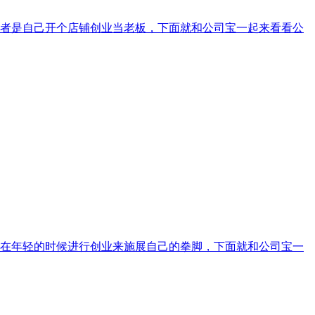
者是自己开个店铺创业当老板，下面就和公司宝一起来看看公
在年轻的时候进行创业来施展自己的拳脚，下面就和公司宝一