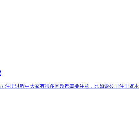
权
司注册过程中大家有很多问题都需要注意，比如说公司注册资本