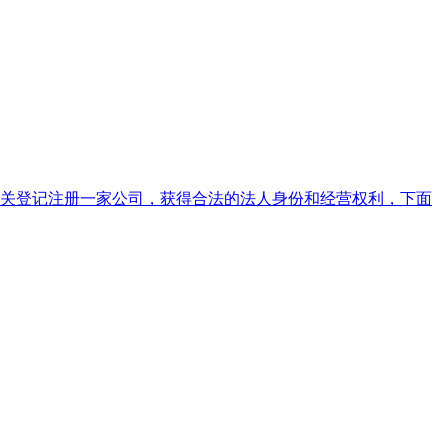
关登记注册一家公司，获得合法的法人身份和经营权利，下面