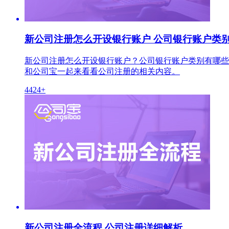
新公司注册怎么开设银行账户 公司银行账户类
新公司注册怎么开设银行账户？公司银行账户类别有哪些
和公司宝一起来看看公司注册的相关内容。
4424+
新公司注册全流程 公司注册详细解析