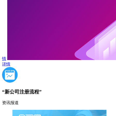
情
详情
“新公司注册流程”
资讯报道