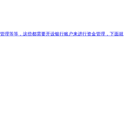
管理等等，这些都需要开设银行账户来进行资金管理，下面就